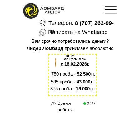
Телефон:
8 (707) 262-99-
13
Написать на Whatsapp
Вам срочно потребовались деньги?
Лидер Ломбард
принимаем абсолютно
все!
актуально
с 18.02.2026г.
750 проба -
52 500
тг.
585 проба -
43 000
тг.
375 проба -
19 000
тг.
Время
24/7
работы: