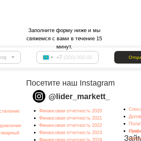
Заполните форму ниже и мы
свяжемся с вами в течение 15
минут.
+7
Отпра
Посетите наш Instagram
@lider_markett_
Спос
Финансовая отчетность 2020
ствление
Дого
Финансовая отчетность 2021
Поли
Финансовая отчетность 2022
едомления
конф
Прав
Финансовая отчетность 2023
товарный
Зай
микр
Финансовая отчетность 2024