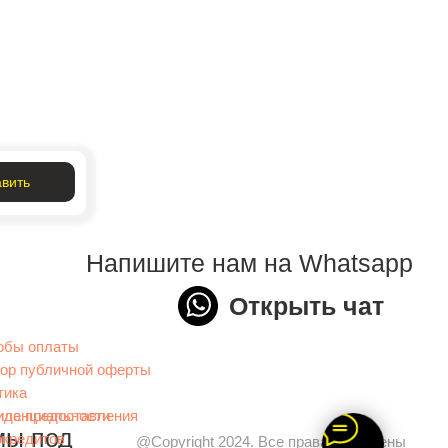
вить
Напишите нам на Whatsapp
Открыть чат
обы оплаты
вор публичной оферты
тика
иденциальности
ила предоставления
мы под
окредитов
@Copyright 2024. Все права защищены