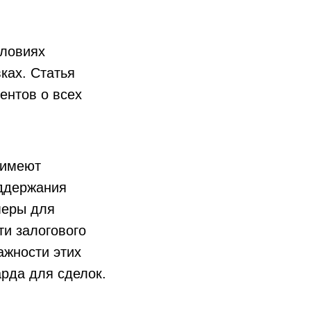
словиях
ках. Статья
ентов о всех
 имеют
оддержания
меры для
и залогового
ажности этих
рда для сделок.