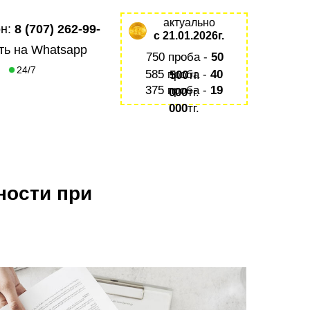
актуально
н:
8 (707) 262-99-
с 21.01.2026г.
ть на Whatsapp
750 проба -
50
24/7
585 проба -
40
500
тг.
375 проба -
19
000
тг.
000
тг.
ности при