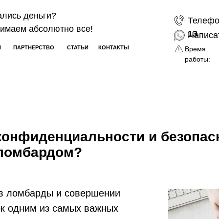
ались деньги?
Телефо
имаем абсолютно все!
13
Написа
Н
ПАРТНЕРСТВО
СТАТЬИ
КОНТАКТЫ
Время
работы:
конфиденциальности и безопас
 ломбардом?
в ломбарды и совершении
ок одним из самых важных