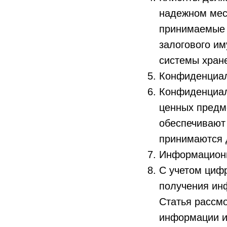
надежном мес
принимаемые 
залогового им
системы хран
Конфиденциал
Конфиденциаль
ценных предм
обеспечивают
принимаются 
Информационн
С учетом циф
получения ин
Статья рассм
информации и