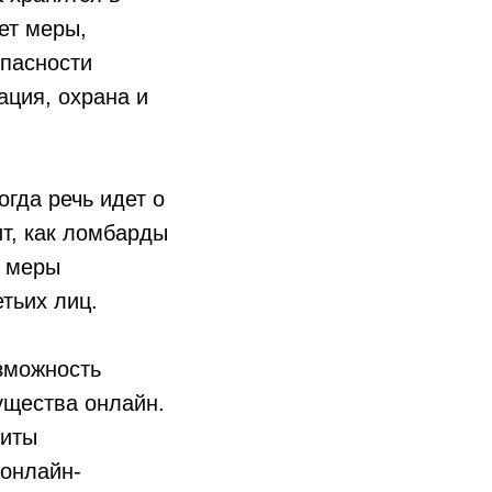
ет меры,
пасности
ация, охрана и
гда речь идет о
т, как ломбарды
е меры
тьих лиц.
зможность
ущества онлайн.
щиты
 онлайн-