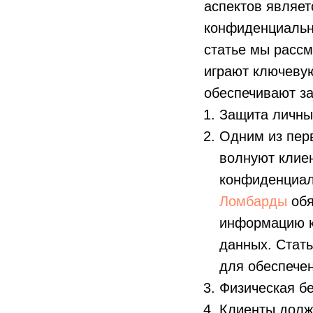
аспектов являет
конфиденциально
статье мы рассм
играют ключеву
обеспечивают за
Защита личны
Одним из пер
волнуют клиен
конфиденциал
Ломбарды
об
информацию к
данных. Стат
для обеспече
Физическая бе
Клиенты должн