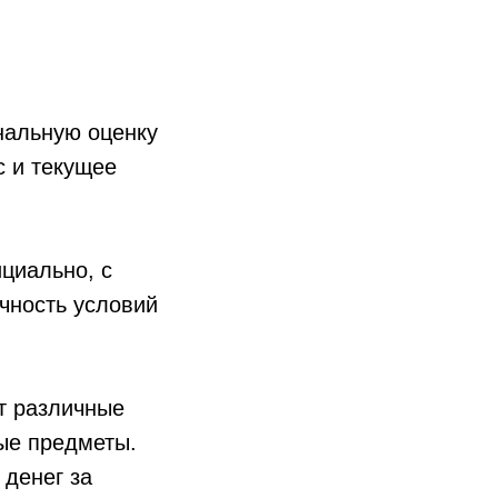
альную оценку
с и текущее
циально, с
чность условий
 различные
ные предметы.
 денег за