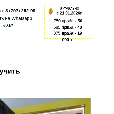
актуально
н:
8 (707) 262-99-
с 21.01.2026г.
ть на Whatsapp
750 проба -
50
24/7
585 проба -
40
500
тг.
375 проба -
19
000
тг.
000
тг.
лучить