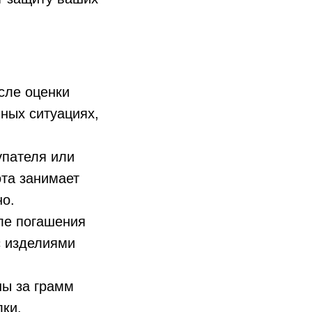
сле оценки
нных ситуациях,
упателя или
ота занимает
но.
ле погашения
с изделиями
ы за грамм
лки.