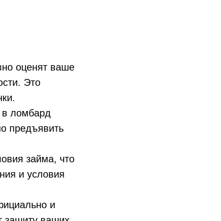
но оценят ваше
ости. Это
нки.
 в ломбард
но предъявить
овия займа, что
ния и условия
фициально и
т защиту ваших