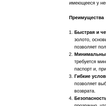
имеющееся у нег
Преимущества
Быстрая и че
золото, основ
позволяет пол
Минимальные
требуется ми
паспорт и, пр
Гибкие услов
позволяет вы
возврата.
Безопасност
прозрачно, чт