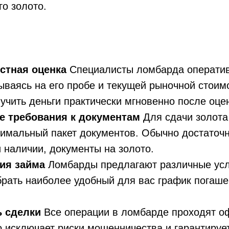
о золото.
стная оценка
Специалисты ломбарда оператив
ываясь на его пробе и текущей рыночной стоим
учить деньги практически мгновенно после оце
 требования к документам
Для сдачи золота
нимальный пакет документов. Обычно достаточ
и наличии, документы на золото.
ия займа
Ломбарды предлагают различные усл
брать наиболее удобный для вас график погаше
ь сделки
Все операции в ломбарде проходят о
о исключает риски мошенничества и гарантируе