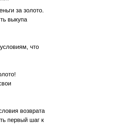
ньги за золото.
ть выкупа
условиям, что
олото!
свои
словия возврата
ть первый шаг к